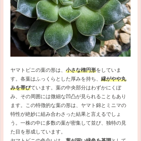
ヤマトビニの葉の形は、
小さな楕円形
をしていま
す。各葉はふっくらとした厚みを持ち、
縁がやや丸
みを帯び
ています。葉の中央部分はわずかにくぼ
み、その周囲には微細な凹凸が見られることもあり
ます。この特徴的な葉の形は、ヤマト錦とミニマの
特性が絶妙に組み合わさった結果と言えるでしょ
う。一株の中に多数の葉が密集して並び、独特の見
た目を形成しています。
ヤマトビニの色合いは、
葉が深い緑色を基調
として