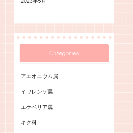
2023年5月
Categories
アエオニウム属
イワレンゲ属
エケベリア属
キク科