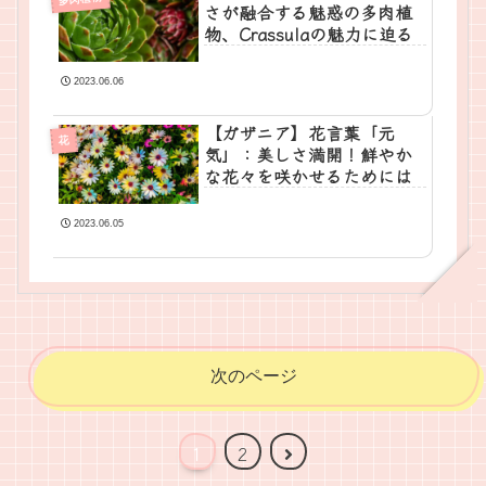
さが融合する魅惑の多肉植
物、Crassulaの魅力に迫る
2023.06.06
【ガザニア】花言葉「元
花
気」：美しさ満開！鮮やか
な花々を咲かせるためには
2023.06.05
次のページ
次
1
2