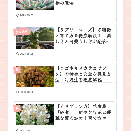
物の魔法
2023.06.23
【ラブリーローズ】の特徴
多肉植物
と育て方を徹底解説！：美
しさと可愛らしさが融合し
た多肉植物
2023.06.15
【コガネキヌカラカサタ
茸
ケ】の特徴と安全な発見方
法・対処法を徹底解説！完
全ガイド
2023.06.14
【カサブランカ】花言葉
花
「純潔」：鮮やかな花と優
雅な葉の魅力！育て方や特
徴
2023.06.10