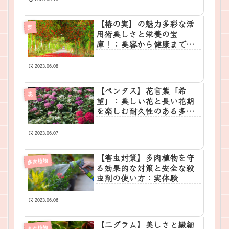
【椿の実】の魅力多彩な活
実
用術美しさと栄養の宝
庫！：美容から健康まで幅
広い恩恵を探る
2023.06.08
【ペンタス】花言葉「希
花
望」：美しい花と長い花期
を楽しむ耐久性のある多年
草
2023.06.07
【害虫対策】多肉植物を守
多肉植物
る効果的な対策と安全な殺
虫剤の使い方：実体験
2023.06.06
【二グラム】美しさと繊細
多肉植物