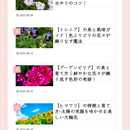
水やりのコツ！
2023.09.06
【トレニア】の美と栽培ガ
花
イド｜色とりどりの花々が
織りなす魔法
2023.08.15
【ブーゲンビリア】の美と
花
育て方｜鮮やかな花々が織
り成す色彩の奇跡！
2023.08.10
【ヒマワリ】の特徴と育て
花
方-太陽の笑顔を咲かせる美
しい大輪花
2023.08.09