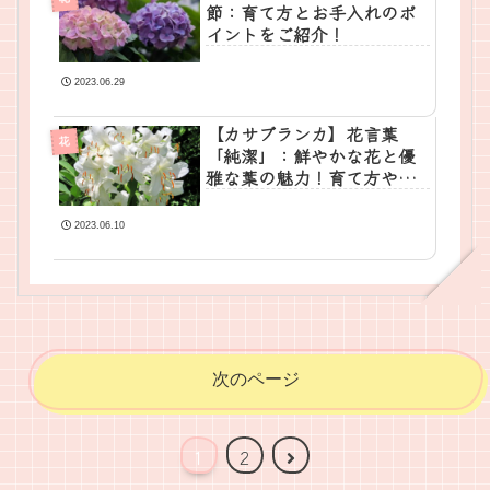
節：育て方とお手入れのポ
イントをご紹介！
2023.06.29
【カサブランカ】花言葉
花
「純潔」：鮮やかな花と優
雅な葉の魅力！育て方や特
徴
2023.06.10
次のページ
次
1
2