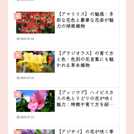
【アマリリス】の魅惑：多
花
彩な花色と豪華な花姿が魅
力の球根植物
2023.07.22
【グラジオラス】の育て方
花
と色：色別の花言葉にも魅
かれる草本植物
2023.07.21
【ブッソウゲ】ハイビスカ
花
スの色とりどりの花が咲く
魅力：特徴や育て方を紹
介！
2023.07.17
【アジサイ】の花が咲く季
花