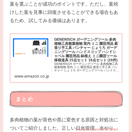
葉を選ぶことが成功のポイントです。ただし、葉焼
けした葉を見事に回復させることができる場合もあ
るため、試してみる価値はあります。
GENERISCH ガーデニングツール 多肉
植物工具観葉植物 室内 ミニ 園芸用品 庭
造り手工具 パンチャー じょうろ ガーデ
ニングツール ハンドスコップ ハンドシ
ャベル 園芸用品 鉢植え ミニ園芸ツール
移植道具 15点セット 16点セット (16件)
GENERISCH ガーデニングツール 多肉植物工具
観葉植物 室内 ミニ 園芸用品 庭造り手工具 パン
チャー じょうろ ガーデニングツール ハンドスコ
ップ ハンドシャベル 園芸用品 鉢植え ミニ園芸
www.amazon.co.jp
ツール 移植道具 15点セット 16点セッ...
まとめ
多肉植物の葉が茶色や黒に変色する原因と対処法に
ついてご紹介しました。正しい
日光管理、水やり、