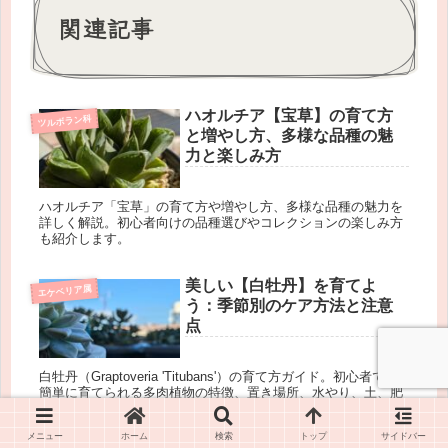
関連記事
ハオルチア【宝草】の育て方
ツルボラン科
と増やし方、多様な品種の魅
力と楽しみ方
ハオルチア「宝草」の育て方や増やし方、多様な品種の魅力を
詳しく解説。初心者向けの品種選びやコレクションの楽しみ方
も紹介します。
美しい【白牡丹】を育てよ
エケベリア属
う：季節別のケア方法と注意
点
白牡丹（Graptoveria 'Titubans'）の育て方ガイド。初心者でも
簡単に育てられる多肉植物の特徴、置き場所、水やり、土、肥
料、増やし方、トラブル対処法まで詳しく解説します。
メニュー
ホーム
検索
トップ
サイドバー