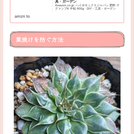
具・ガーデン
Amazon.co.jp: ハイポネックスジャパン 肥料 マ
グァンプK 中粒 600g : DIY・工具・ガーデン
amzn.to
葉焼けを防ぐ方法