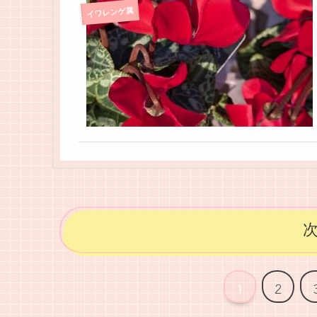
イワレンゲ属
1
2