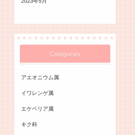
2023年5月
Categories
アエオニウム属
イワレンゲ属
エケベリア属
キク科