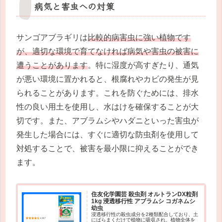
病気と害虫への対策
サンゴアブラギリは
比較的病害虫に強い植物です
が、適切な環境で育てなければ病気や害虫の被害に
遭うことがあります
。特に湿度が高すぎたり、通気
が悪い環境に置かれると、根腐れやカビの発生が見
られることがあります。これを防ぐためには、排水
性の良い用土を使用し、水はけを確保することが大
切です。また、アブラムシやハダニといった害虫が
発生した場合には、すぐに適切な防虫剤を使用して
対処することで、被害を最小限に抑えることができ
ます。
住友化学園芸 殺虫剤 オルトランDX粒剤
1kg 浸透移行性 アブラムシ コガネムシ
幼虫
浸透移行性の殺虫成分を2種類配合しており、土
にばらまくだけで植物に吸収され、植物全体を