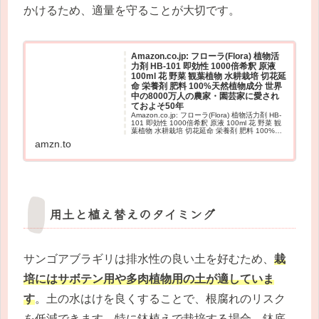
かけるため、適量を守ることが大切です。
Amazon.co.jp: フローラ(Flora) 植物活
力剤 HB-101 即効性 1000倍希釈 原液
100ml 花 野菜 観葉植物 水耕栽培 切花延
命 栄養剤 肥料 100%天然植物成分 世界
中の8000万人の農家・園芸家に愛され
ておよそ50年
Amazon.co.jp: フローラ(Flora) 植物活力剤 HB-
101 即効性 1000倍希釈 原液 100ml 花 野菜 観
葉植物 水耕栽培 切花延命 栄養剤 肥料 100%天
然植物成分 世界中の8000万人の農家・園芸家に
amzn.to
愛されて...
用土と植え替えのタイミング
サンゴアブラギリは排水性の良い土を好むため、
栽
培にはサボテン用や多肉植物用の土が適していま
す
。土の水はけを良くすることで、根腐れのリスク
を低減できます。特に鉢植えで栽培する場合、鉢底