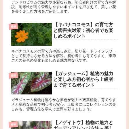
デンドロビウムの魅力や多彩な花色、初心者向けの育て方を解
説。耐寒性が高く管理しやすいポイントを押さえて、美しい花
を長く楽しむ方法をご紹介します。
【キバナコスモス】の育て方
植物
と病害虫対策：初心者でも楽
しめるポイント
キバナコスモスの育て方や楽しみ方、切り花・ドライフラワー
として長持ちさせる方法を解説。初心者にも育てやすく、季節
ごとの花色の変化も楽しめる魅力的な花です。
【ガラジューム】植物の魅力
植物
と楽しみ方初心者から上級者
まで育てるポイント
ガラジューム植物は鮮やかな葉色が魅力の観葉植物。育てやす
さと多彩な品種で初心者も安心、上級者にはコレクションの楽
しみも。管理方法を学んで空間を彩りましょう。
【ノゲイトウ】植物の魅力と
植物
ガーデンアレンジ方法 – 美し