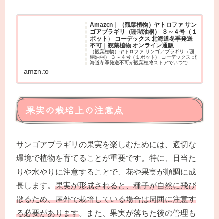
Amazon｜（観葉植物）ヤトロファ サン
ゴアブラギリ（珊瑚油桐） ３～４号（１
ポット） コーデックス 北海道冬季発送
不可｜観葉植物 オンライン通販
（観葉植物）ヤトロファ サンゴアブラギリ（珊
瑚油桐） ３～４号（１ポット） コーデックス 北
海道冬季発送不可が観葉植物ストアでいつでも
お買い得。お急ぎ便対象商品は当日お届けも可
amzn.to
能。アマゾン配送商品は通常配送無料（一部除
く）。
果実の栽培上の注意点
サンゴアブラギリの果実を楽しむためには、適切な
環境で植物を育てることが重要です。特に、日当た
りや水やりに注意することで、花や果実が順調に成
長します。
果実が形成されると、種子が自然に飛び
散るため、屋外で栽培している場合は周囲に注意す
る必要があります
。また、果実が落ちた後の管理も