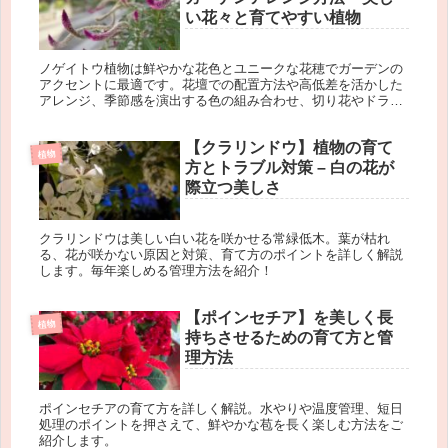
い花々と育てやすい植物
ノゲイトウ植物は鮮やかな花色とユニークな花穂でガーデンの
アクセントに最適です。花壇での配置方法や高低差を活かした
アレンジ、季節感を演出する色の組み合わせ、切り花やドライ
フラワーとしての楽しみ方を紹介し、ノゲイトウの魅力を引き
出すアイデアを提案します。
【クラリンドウ】植物の育て
植物
方とトラブル対策 – 白の花が
際立つ美しさ
クラリンドウは美しい白い花を咲かせる常緑低木。葉が枯れ
る、花が咲かない原因と対策、育て方のポイントを詳しく解説
します。毎年楽しめる管理方法を紹介！
【ポインセチア】を美しく長
植物
持ちさせるための育て方と管
理方法
ポインセチアの育て方を詳しく解説。水やりや温度管理、短日
処理のポイントを押さえて、鮮やかな苞を長く楽しむ方法をご
紹介します。