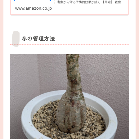
害虫から守る予防的効果が続く 【用途】 殺虫剤
【特徴】 ・花と野菜の害虫防除に、葉につく害
www.amazon.co.jp
虫・土の中の害虫を同時に防除 ・浸透移行性の
殺虫成分を2種類配...
冬の管理方法