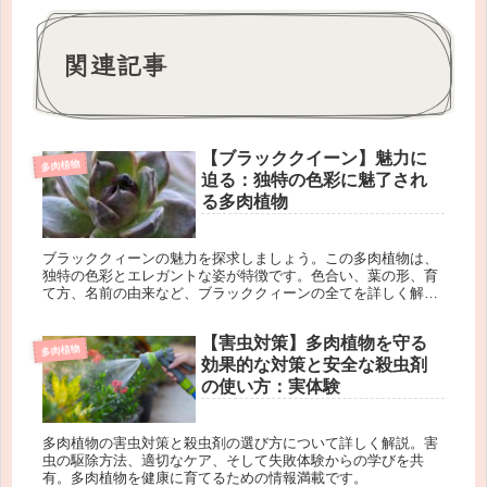
関連記事
【ブラッククイーン】魅力に
多肉植物
迫る：独特の色彩に魅了され
る多肉植物
ブラッククィーンの魅力を探求しましょう。この多肉植物は、
独特の色彩とエレガントな姿が特徴です。色合い、葉の形、育
て方、名前の由来など、ブラッククィーンの全てを詳しく解説
します。あなたもこの美しい植物の世界に魅了されることでし
ょう。
【害虫対策】多肉植物を守る
多肉植物
効果的な対策と安全な殺虫剤
の使い方：実体験
多肉植物の害虫対策と殺虫剤の選び方について詳しく解説。害
虫の駆除方法、適切なケア、そして失敗体験からの学びを共
有。多肉植物を健康に育てるための情報満載です。