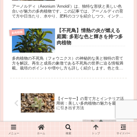
アーノルディ（Aeonium 'Arnoldi'）は、独特な形状と美しい色
合いが魅力の多肉植物です。この記事では、アーノルディの育
て方や日当たり、水やり、肥料のコツを紹介しつつ、インテリ
アとしての活用アイデアもご提案します。癒しとスタイルをあ
なたの空間に取り入れましょう。
【不死鳥】情熱の炎が燃える
多肉植物
庭園: 多彩な色と輝きを持つ多
肉植物
多肉植物の不死鳥（フォウニクス）の神秘的な美と独特の育て
方を解説。再生と成長の象徴である不死鳥の世界に迫る情報満
載。栽培のポイントや増やし方も詳しく紹介します。色と生命
力に彩られた不死鳥の世界を楽しんでみませんか。その美しい
姿と繁殖の魔法に心を奪われること間違いなし。
【イーサー】の育て方とインテリア活
用術：美しい多肉植物の魅力を最大限
に引き出す方法
【エキゾチカ】多肉植物の完全ガイ
ド：特徴・育て方・インテリア活用方
法
メニュー
ホーム
検索
トップ
サイドバー