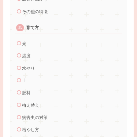
その他の特徴
育て方
光
温度
水やり
土
肥料
植え替え
病害虫の対策
増やし方