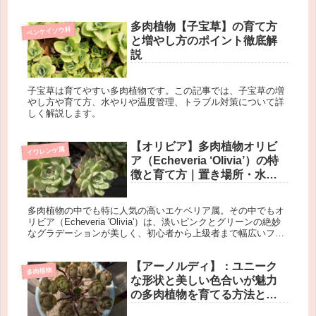
多肉植物【子宝草】の育て方
ベンケイソウ科
と増やし方のポイント徹底解
説
子宝草は育てやすい多肉植物です。この記事では、子宝草の増
やし方や育て方、水やりや温度管理、トラブル対策について詳
しく解説します。
【オリビア】多肉植物オリビ
イワレンゲ属
ア（Echeveria ‘Olivia’）の特
徴と育て方｜置き場所・水や
り・増やし方まで徹底解説
多肉植物の中でも特に人気の高いエケベリア属。その中でもオ
リビア（Echeveria 'Olivia'）は、淡いピンクとグリーンの絶妙
なグラデーションが美しく、初心者から上級者まで幅広いファ
ンに愛されている品種です。本記事では、オリビアの基本...
【アーノルディ】：ユニーク
多肉植物
な形状と美しい色合いが魅力
の多肉植物を育てる方法とイ
ンテリア活用術