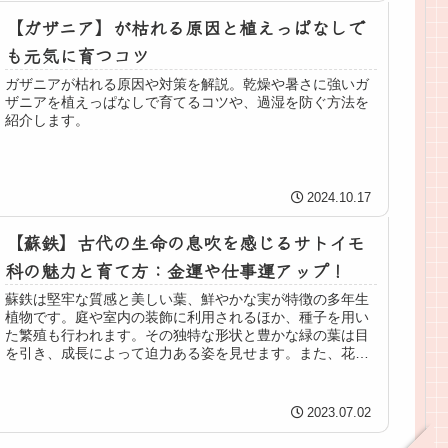
【ガザニア】が枯れる原因と植えっぱなしで
も元気に育つコツ
ガザニアが枯れる原因や対策を解説。乾燥や暑さに強いガ
ザニアを植えっぱなしで育てるコツや、過湿を防ぐ方法を
紹介します。
2024.10.17
【蘇鉄】古代の生命の息吹を感じるサトイモ
科の魅力と育て方：金運や仕事運アップ！
蘇鉄は堅牢な質感と美しい葉、鮮やかな実が特徴の多年生
植物です。庭や室内の装飾に利用されるほか、種子を用い
た繁殖も行われます。その独特な形状と豊かな緑の葉は目
を引き、成長によって迫力ある姿を見せます。また、花の
美しさや香りはないものの、実を装飾品やクラフト作品に
活用することができます。
2023.07.02