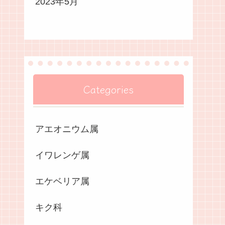
2023年5月
Categories
アエオニウム属
イワレンゲ属
エケベリア属
キク科