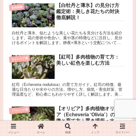
【白牡丹と薄氷】の見分け方
多肉植物
鑑定術：美しき花たちの対決
徹底解説！
白牡丹と薄氷、似たような美しい花たちを見分ける方法を紹介
します。花の形状や色合い、葉や茎の特徴などに注目し、見分
けるポイントを解説します。静夜×薄氷という交配についての
具体的な情報は確認できませんが、それぞれの品種について詳
しく解説します。
【紅司】多肉植物の育て方：
エケベリア属
美しい紅色を楽しむ方法
紅司（Echeveria nodulosa）の育て方ガイド。紅司の特徴、最
適な日当たりや水やりの方法、増やし方、病気・害虫対策、管
理温度など、初心者にもわかりやすく詳しく解説します。美し
い紅司を健康に育てるためのポイントを押さえましょう。
【オリビア】多肉植物オリビ
イワレンゲ属
ア（Echeveria ‘Olivia’）の特
徴と育て方｜置き場所・水や
り・増やし方まで徹底解説
メニュー
ホーム
検索
トップ
サイドバー