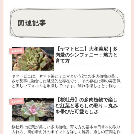
関連記事
【ヤマトビニ】大和美尼｜多
多肉植物
肉愛のシンフォニー：魅力と
育て方
ヤマトビニは、ヤマト錦とミニマという2つの多肉植物の美し
さが見事に融合した魅惑的な存在です。その存在は和の雰囲気
と美しいフォルムを象徴しています。触れる楽しさと手軽な育
て方で、エレガントな葉のフォルムは、育てる楽しみとともに
インテリアや庭を彩ります。
【桜牡丹】の多肉植物で楽し
多肉植物
む紅葉と暮らしの彩り – 丸み
を帯びた可愛らしさ
桜牡丹は紅葉が美しい多肉植物。育て方の基本や日常への取り
入れ方、初心者向けのポイントを詳しく解説。癒しの空間を作