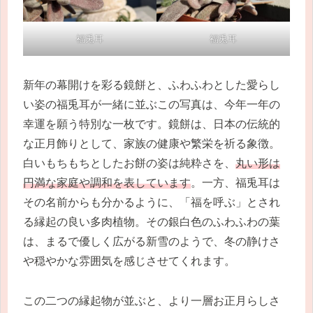
福兎耳
福兎耳
新年の幕開けを彩る鏡餅と、ふわふわとした愛らし
い姿の福兎耳が一緒に並ぶこの写真は、今年一年の
幸運を願う特別な一枚です。鏡餅は、日本の伝統的
な正月飾りとして、家族の健康や繁栄を祈る象徴。
白いもちもちとしたお餅の姿は純粋さを、
丸い形は
円満な家庭や調和を表しています
。一方、福兎耳は
その名前からも分かるように、「福を呼ぶ」とされ
る縁起の良い多肉植物。その銀白色のふわふわの葉
は、まるで優しく広がる新雪のようで、冬の静けさ
や穏やかな雰囲気を感じさせてくれます。
この二つの縁起物が並ぶと、より一層お正月らしさ