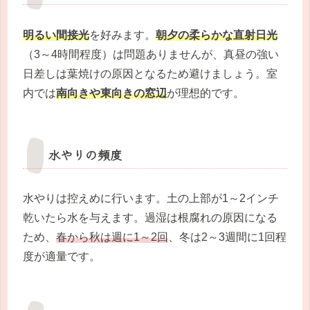
明るい間接光
を好みます。
朝夕の柔らかな直射日光
（3～4時間程度）は問題ありませんが、真昼の強い
日差しは葉焼けの原因となるため避けましょう。室
内では
南向きや東向きの窓辺
が理想的です。
水やりの頻度
水やりは控えめに行います。土の上部が1～2インチ
乾いたら水を与えます。過湿は根腐れの原因になる
ため、
春から秋は週に1～2回
、冬は2～3週間に1回程
度が適量です。