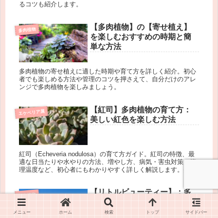
るコツも紹介します。
【多肉植物】の【寄せ植え】
多肉植物
を楽しむおすすめの時期と簡
単な方法
多肉植物の寄せ植えに適した時期や育て方を詳しく紹介。初心
者でも楽しめる方法や管理のコツを押さえて、自分だけのアレ
ンジで多肉植物を楽しみましょう。
【紅司】多肉植物の育て方：
エケベリア属
美しい紅色を楽しむ方法
紅司（Echeveria nodulosa）の育て方ガイド。紅司の特徴、最
適な日当たりや水やりの方法、増やし方、病気・害虫対策、管
理温度など、初心者にもわかりやすく詳しく解説します。美し
い紅司を健康に育てるためのポイントを押さえましょう。
【リトルビューティー】：多
多肉植物
肉植物の育て方とインテリア
活用法
メニュー
ホーム
検索
トップ
サイドバー