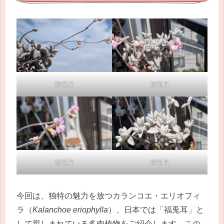
福兎耳
福兎耳
福兎耳
福兎耳
今回は、独特の魅力を放つカランコエ・エリオフィ
ラ（
Kalanchoe eriophylla
）、日本では「福兎耳」と
して親しまれている多肉植物をご紹介します。この