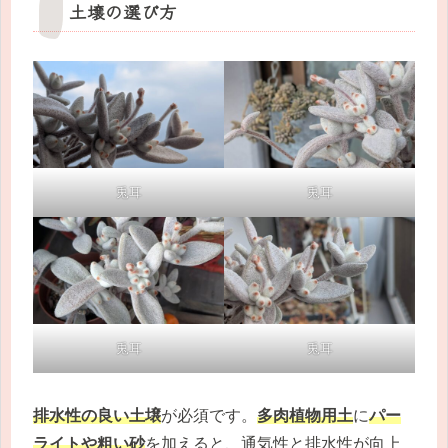
土壌の選び方
兎耳
兎耳
兎耳
兎耳
排水性の良い土壌
が必須です。
多肉植物用土
に
パー
ライトや粗い砂
を加えると、通気性と排水性が向上