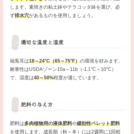
します。素焼きの粘土鉢やテラコッタ鉢を選び、必
ず
排水穴
があるものを使用しましょう。
適切な温度と湿度
福兎耳は
18～24°C（65～75°F）
の環境を好みます。
耐寒性はUSDAゾーン10a～11b（-1.1°C～10°C）
で、湿度は
40～50%
程度が適しています。
肥料の与え方
肥料は
多肉植物用の液体肥料
や
緩効性ペレット肥料
を使用します。成長期（秋～冬）には2週間に1回程