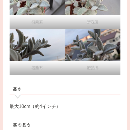
福兎耳
福兎耳
福兎耳
福兎耳
高さ
最大10cm（約4インチ）
茎の長さ